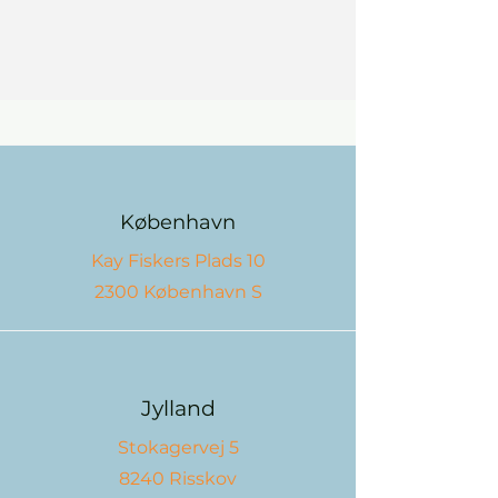
København
Kay Fiskers Plads 10
2300 København S
Jylland
Stokagervej 5
8240 Risskov