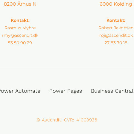
8200 Århus N
6000 Kolding
Kontakt:
Kontakt:
Rasmus Myhre
Robert Jakobsen
rmy@ascendit.dk
roj@ascendit.dk
53 50 90 29
27 83 70 18
ower Automate Power Pages Business Ce
© Ascendit. CVR: 41003936