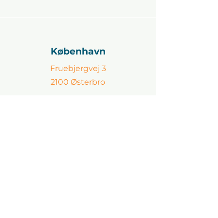
København
Fruebjergvej 3
2100 Østerbro
Kontakt:
Jesper Martin Gram-Jensen
jmj@ascendit.dk
60 38 60 63
Århus
P. O. Pedersens Vej 2