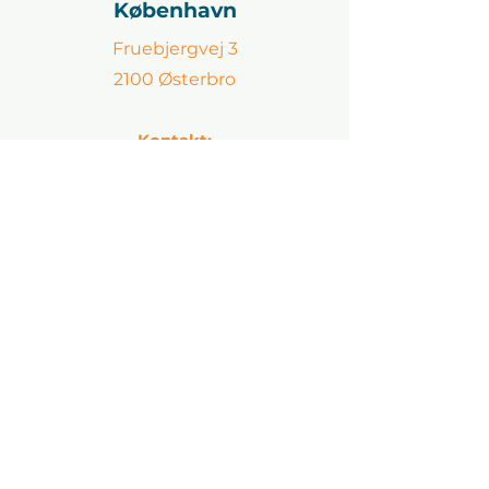
København
Fruebjergvej 3
2100 Østerbro
Kontakt:
Jesper Martin Gram-Jensen
jmj@ascendit.dk
60 38 60 63
Århus
P. O. Pedersens Vej 2
8200 Århus N
Kontakt: