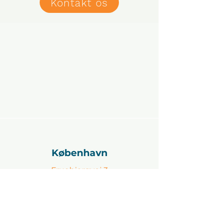
Kontakt os
København
Fruebjergvej 3
2100 Østerbro
Kontakt: